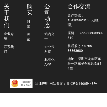
关
购
公
合作交流
于
买
司
合作热线：
我
动
13418562016（胡经
阿
们
态
理）
里
座机：0755-36863980-
企业介
站内公
淘
810
绍
告
宝
售后服务：0755-
联系我
企业云
36863980
们
对接
地址：深圳市龙华区东
私有化
环一路东吴创意园5栋3-
APP
4层
法律声明 网站备案：粤ICP备14005448号